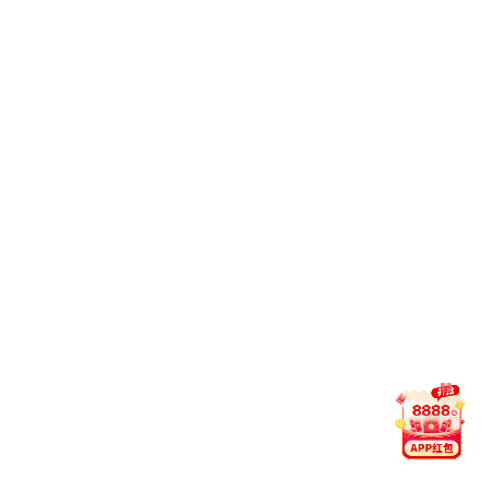
导致球队整体实力下降，从而影响到后续赛季的发
展。对此，他们制定了明确的不妥协政策。
与此同时，马竞还意识到，在当前经济环境下，高额
转会费已成常态。因此，他们设定1亿欧元这一价
格，不仅是为了保护自身利益，更是为了给潜在买家
施加压力，让他们认真考虑是否真的值得付出这么大
的代价来获得一名优秀球员。
最终，在面对巴萨提出的交易请求时，马竞选择坚持
自己的立场。这种做法不仅体现出球队对自身资产管
理的重视，也显示出他们希望通过留住核心力量，实
现长远目标的重要决心。
4、未来展望与影响