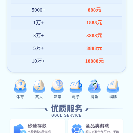
生涯的一次总结，更是对整支球队精神面貌的一次深
刻剖析。本文将从四个方面详细探讨波切蒂诺所感慨
的热刺保级之路，以及他在无引援情况下如何带领球
队前行。
1、波切蒂诺及其执教背景
毛里西奥·波切蒂诺是一位阿根廷足球教练，以其独特
的战术理念和对年轻球员的重视而闻名。在2014年，
他接任热刺主帅，在他的带领下，球队逐渐崛起，并
在英超联赛中表现出色。然而，即使在取得一定成绩
后，波切蒂诺也遭遇了巨大的挑战。
在他的执教初期，热刺正处于一个转型期，需要通过
引援来增强实力，但由于种种原因，俱乐部未能及时
补充新鲜血液。这让波切蒂诺不得不依靠现有阵容，