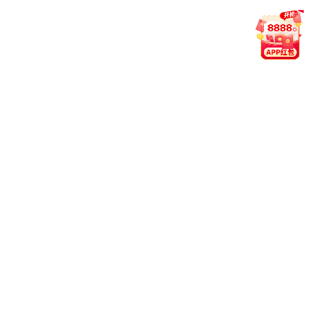
球星。
4、反思与未来展望
回首那段无引援岁月，对于波切蒂诺而言，是一次极
具价值的人生经验。他在艰苦环境中锻炼出来的不仅
是技战术能力，还有对团队信念和凝聚力的重要理
解。他意识到，即便是在最困难的时候，只要大家齐
心协力，就能创造奇迹。
未来，在面对类似挑战时，这段经历无疑会成为宝贵
财富。对于任何一位教练来说，都需要学会如何在逆
境中寻找希望，从而激励自己和手下弟子继续奋斗。
同时，这也为其他俱乐部提供了一些启示：管理层需
更加理智地评估引援策略，以确保长期可持续发展，
而不是仅仅追求短期成果。