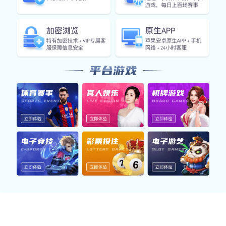
这其中既有机遇，也伴随着风险。面对这样的局面，
他展现出了非凡的毅力和智慧。
尤其是在那18个月内，他几乎没有得到任何新的球员
支持，这一状况让他不得不更加依赖已有球员的发展
潜力，同时也考验着他的战术灵活性与应变能力。尽
管如此，他依旧努力保持球队竞争力，引导队员们克
服困难。
2、保级之路上的艰难历程
对于一个拥有雄心壮志的大俱乐部来说，保级本应不
是目标。然而，在缺乏引援以及不断受伤病困扰的情
况下，热刺却不得不面对降级危险。在这种情况下，
每场比赛都变得至关重要，这让波切蒂诺承受了巨大
的心理压力。