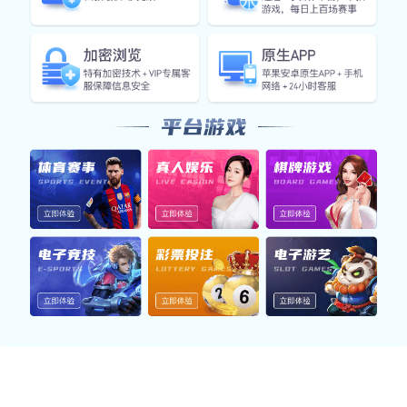
种全面性使得他成为骑士队不可或缺的一部分。
值得一提的是，哈登在场上的决策能力也十分突出。
在关键时刻，他总是能够冷静地判断形势，并选择最
佳方案来帮助球队。而这种经验与智慧，也正是年轻
球员所需要学习的重要榜样。因此，哈登不光是在数
据上有着优秀表现，其领导力同样值得称道。
2、与队友默契配合
哈登此次加盟骑士后，与现有阵容之间建立起良好的
化学反应，是他成功的重要因素之一。在他的带领
下，许多年轻球员如艾文斯和米切尔都获得了更多空
位投篮及切入机会。两人均受益于哈登优秀的传导球
能力，让他们可以更专注于进攻，而不是被迫承担过
多组织任务。