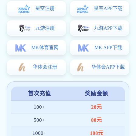
2026-05-11 22:22
61 次阅读
哈登加盟骑士后最佳表现前三节狂砍21分4
板5助助队取胜
在NBA的舞台上，交易和球员加盟往往会影响整个赛
季的走势。近日，詹姆斯·哈登正式加盟克利夫兰骑士
队，并在他加盟后的首场比赛中展现出色表现。他在
前三节狂砍21分、4个篮板和5次助攻，为球队取得胜
利立下赫赫战功。这一辉煌的表现不仅让骑士队球迷
兴奋，也让整个联盟对这位超级巨星的能力刮目相
看。本文将从哈登的个人表现、与队友的默契配合、