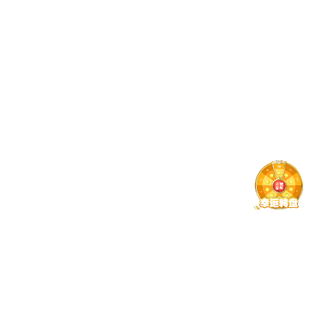
此外，在防守端，哈登也积极参与，通过高压防守给
对方施加压力，为球队创造快攻机会。这样的协作不
仅提升了整体团队水平，更增强了全队信心，让每位
球员都发挥出最佳状态。同样重要的是，这种默契还
体现在双方交流上，无论是场上的配合还是休息时沟
通，都显现出一种愉悦且高效氛围。
随着时间推移，预计这种默契会更加深化，使得骑士
队逐渐形成一个完整且富有竞争力的新体系。只要继
续保持这样的合作态度，他们必将在接下来的比赛中
走得更远。
3、对球队整体战术影响
哈登加入后，骑士队战术布局也随之发生变化。过