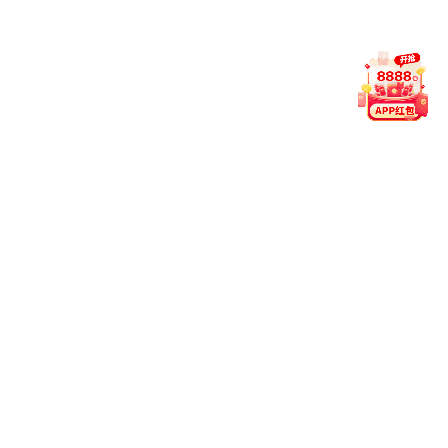
的东部赛区走出自己的道路，为争夺季后赛席位奠定
基础.
4、未来展望及期许
考虑到目前的发展趋势，如果骑士能够持续发掘并强
化与哈登之间良好的合作关系，他们很可能会成为东
部赛区的一支强大力量。这不仅取决于个人能力，还
有赖于团队协作精神，以及教练组如何利用这些人才
制定合理战略。当所有人都朝着共同目标努力时，一
切皆有可能。
当然，要实现这一目标，仅仅依靠一两场比赛的数据
是不够的。整个赛季漫长而充满挑战，每个球员都需
保持健康，并充分发挥各自优势。同时，高强度赛事
间歇补充体能亦至关重要。若能妥善管理，将进一步