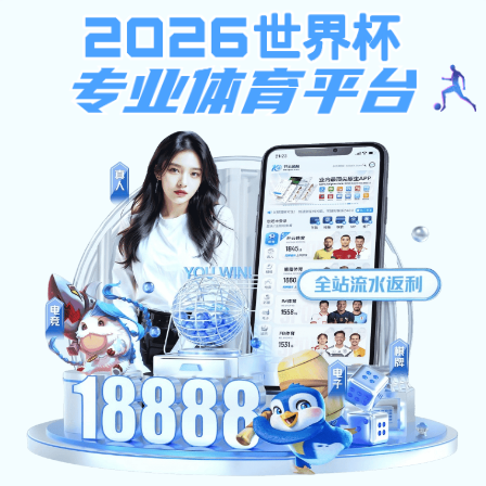
立即注册
米兰体育app官网登录
入口
官网 · 权威体育数
据平台
米兰体育APP官网登录入口 OFFICIAL WEBSITE
自2022年创立以来，
米兰体育app官网登录入口
致力
于为用户提供包括NBA、英超、欧洲杯、LPL在内的热
门赛事直播与数据服务，广受用户信赖。