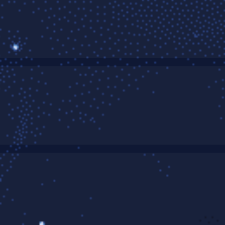
在近期的新闻发布会上，斯通透露了关于球队的
好，有望在下赛季前重返球队。此消息无疑为球
线支柱，其强大的篮板能力和防守意识对球队至
手，他的投射能力和组织进攻的能力同样不能忽
重要性，包括两位球员的受伤情况、他们回归对
1、两位球员的受伤情况