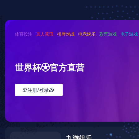
立即注册
米兰体育app官网
权威体育数据平台
米兰体育APP官网登录入口 OFFICIAL WEBSITE
自2022年创立以来，
米兰体育app官网登录入口
英超、欧洲杯、LPL在内的热门赛事直播与数据
立即下载米兰体育app官网登录入口APP