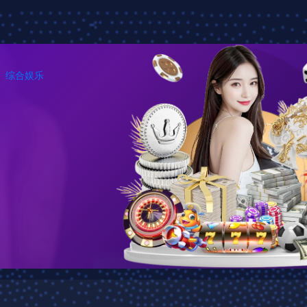
体育
下载App
公司简介
登录入口
官网 ·
致力于为用户提供包括NBA、
服务，广受用户信赖。