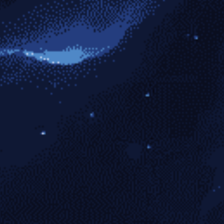
上一篇：
徐静雨批评火箭管理层引进杜兰特…