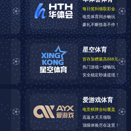
2026-05-13 02:51
66 次阅读
重要消息，亚当斯和范弗里特的恢复情况良
迷带来了希望与期待。亚当斯作为球队的内
关重要。而范弗里特则是外线的重要得分
视。本文将从四个方面详细阐述这一消息的
球队影响、球队的备战计划以及未来展望。