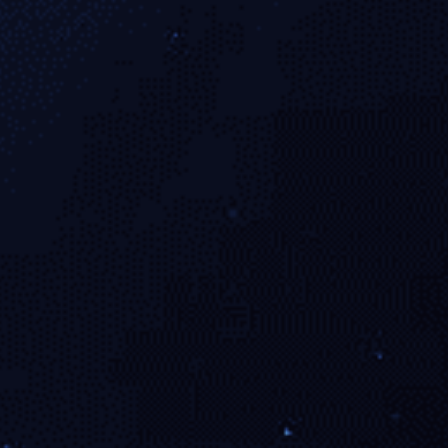
的消息，无疑振奋人心。两位核心球员如能
他成员共同提高。在接下来的日子里，全体
好充分准备，实现更好的竞技成绩。
, and their successful复出 will not only
ynamics. We believe that with坚持不懈
er.
下一篇：
备战曼城关键战役姆巴佩社交媒体