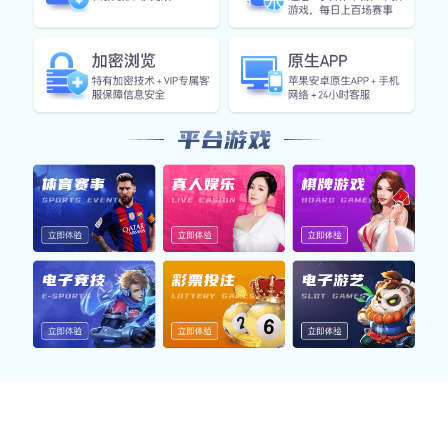
现，因此如何有效管理球员健康，将是决定曼联能否
顺利拿到所需积分的重要因素。
此外，年轻球员的成长也是值得关注的一点。一些新
秀在近期比赛中的表现令人眼前一亮，他们不仅展现
了个人能力，还为全队注入了新的活力。如果这些年
轻球员能够继续保持良好的状态，并在压力之下发挥
出色，那么曼联争取欧冠资格的希望将大大增加。
2、对手实力分析
其次，对手的实力同样不可忽视。在剩余七轮比赛
中，曼联有多场面对传统强队，这些对手通常具备较
高竞争力。例如，与阿森纳和切尔西等球队交锋时，
曼联需要充分发挥自身优势，同时也要警惕对方强劲
攻击线带来的威胁。