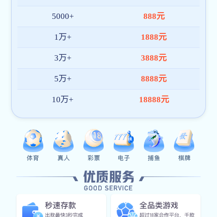
球迷支持等方面。在众多因素之中，最终能否获得欧
冠资格将成为评判曼联本赛季成败的唯一标准。通过
深入分析这些因素，我们可以更好地理解曼联未来几
轮比赛的重要性。
1、当前阵容状态分析
首先，曼联目前的阵容状态对于接下来的比赛至关重
要。本赛季初期，球队经历了一段低迷期，但随着时
间推移，主教练逐渐找到了适合球队的战术体系和首
发阵容。这种稳定性不仅提高了球队的整体表现，也
增强了队员之间的默契。
然而，伤病问题依然困扰着球队。某些关键球员在过
去几场比赛中受伤，这使得主教练不得不频繁调整阵
容。这种不确定性可能会影响到球队在关键时刻的表